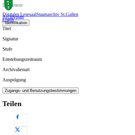
Dokument
Digitaler Lesesaal
Staatsarchiv St.Gallen
Archivplan
Login
Identifikation
Titel
Signatur
Stufe
Entstehungszeitraum
Archivalienart
Ausprägung
Zugangs- und Benutzungsbestimmungen
Teilen