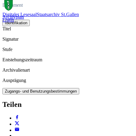
Dokument
Digitaler Lesesaal
Staatsarchiv St.Gallen
Archivplan
Login
Identifikation
Titel
Signatur
Stufe
Entstehungszeitraum
Archivalienart
Ausprägung
Zugangs- und Benutzungsbestimmungen
Teilen