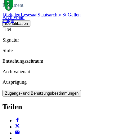
Dokument
Digitaler Lesesaal
Staatsarchiv St.Gallen
Archivplan
Login
Identifikation
Titel
Signatur
Stufe
Entstehungszeitraum
Archivalienart
Ausprägung
Zugangs- und Benutzungsbestimmungen
Teilen