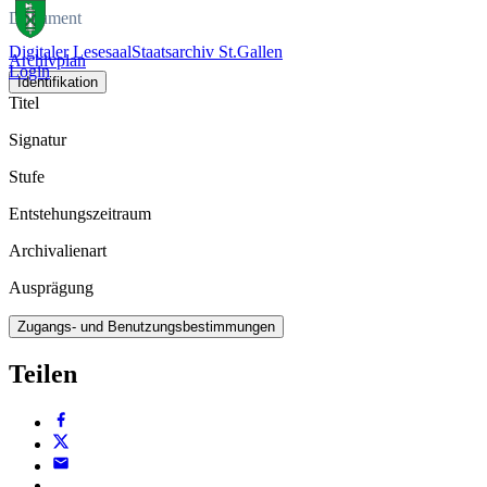
Dokument
Digitaler Lesesaal
Staatsarchiv St.Gallen
Archivplan
Login
Identifikation
Titel
Signatur
Stufe
Entstehungszeitraum
Archivalienart
Ausprägung
Zugangs- und Benutzungsbestimmungen
Teilen