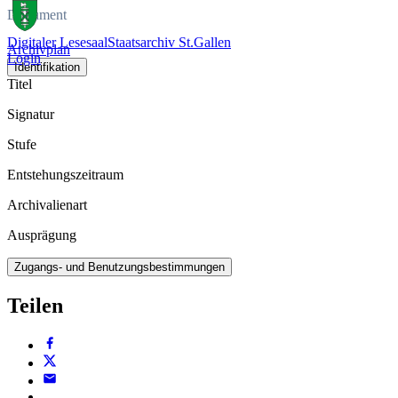
Dokument
Digitaler Lesesaal
Staatsarchiv St.Gallen
Archivplan
Login
Identifikation
Titel
Signatur
Stufe
Entstehungszeitraum
Archivalienart
Ausprägung
Zugangs- und Benutzungsbestimmungen
Teilen