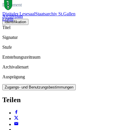
Dokument
Digitaler Lesesaal
Staatsarchiv St.Gallen
Archivplan
Login
Identifikation
Titel
Signatur
Stufe
Entstehungszeitraum
Archivalienart
Ausprägung
Zugangs- und Benutzungsbestimmungen
Teilen