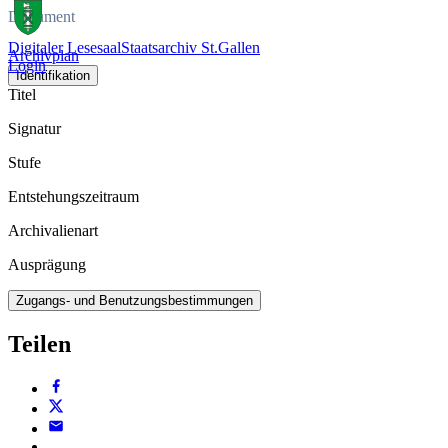
Dokument
Digitaler Lesesaal
Staatsarchiv St.Gallen
Archivplan
Login
Identifikation
Titel
Signatur
Stufe
Entstehungszeitraum
Archivalienart
Ausprägung
Zugangs- und Benutzungsbestimmungen
Teilen