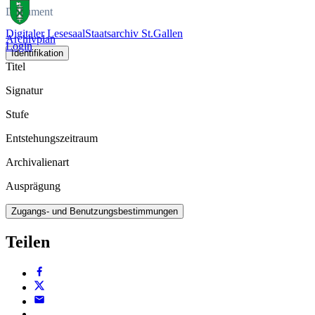
Dokument
Digitaler Lesesaal
Staatsarchiv St.Gallen
Archivplan
Login
Identifikation
Titel
Signatur
Stufe
Entstehungszeitraum
Archivalienart
Ausprägung
Zugangs- und Benutzungsbestimmungen
Teilen