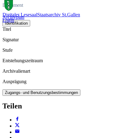
Dokument
Digitaler Lesesaal
Staatsarchiv St.Gallen
Archivplan
Login
Identifikation
Titel
Signatur
Stufe
Entstehungszeitraum
Archivalienart
Ausprägung
Zugangs- und Benutzungsbestimmungen
Teilen