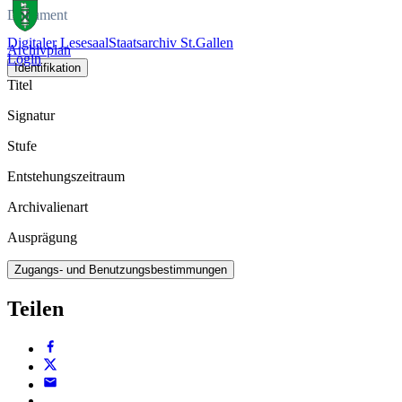
Dokument
Digitaler Lesesaal
Staatsarchiv St.Gallen
Archivplan
Login
Identifikation
Titel
Signatur
Stufe
Entstehungszeitraum
Archivalienart
Ausprägung
Zugangs- und Benutzungsbestimmungen
Teilen