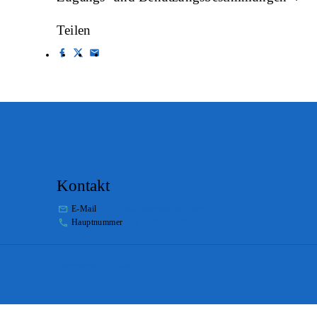
Teilen
Kontakt
E-Mail
info.staatsarchiv@sg.ch
Hauptnummer
+41 58 229 32 05
Impressum
Disclaimer