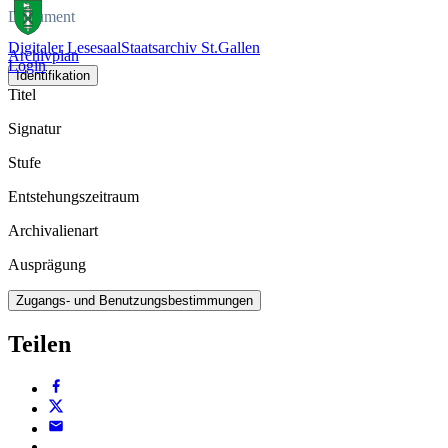
Dokument
Digitaler Lesesaal
Staatsarchiv St.Gallen
Archivplan
Login
Identifikation
Titel
Signatur
Stufe
Entstehungszeitraum
Archivalienart
Ausprägung
Zugangs- und Benutzungsbestimmungen
Teilen