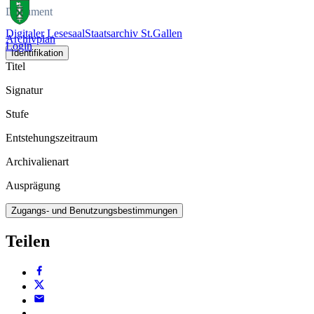
Dokument
Digitaler Lesesaal
Staatsarchiv St.Gallen
Archivplan
Login
Identifikation
Titel
Signatur
Stufe
Entstehungszeitraum
Archivalienart
Ausprägung
Zugangs- und Benutzungsbestimmungen
Teilen