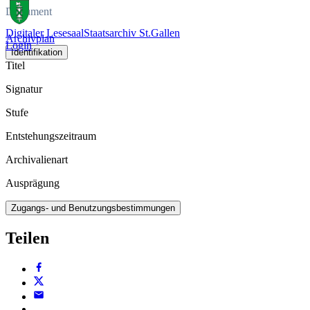
Dokument
Digitaler Lesesaal
Staatsarchiv St.Gallen
Archivplan
Login
Identifikation
Titel
Signatur
Stufe
Entstehungszeitraum
Archivalienart
Ausprägung
Zugangs- und Benutzungsbestimmungen
Teilen