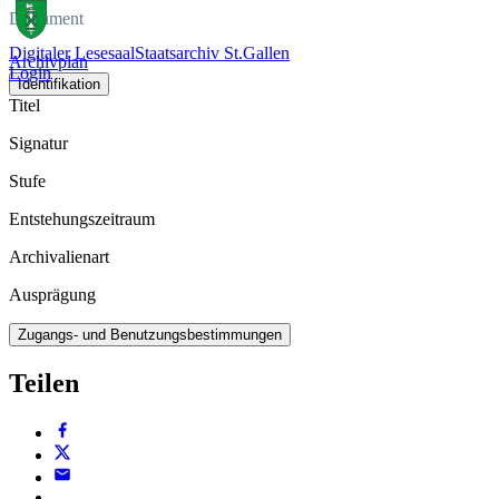
Dokument
Digitaler Lesesaal
Staatsarchiv St.Gallen
Archivplan
Login
Identifikation
Titel
Signatur
Stufe
Entstehungszeitraum
Archivalienart
Ausprägung
Zugangs- und Benutzungsbestimmungen
Teilen