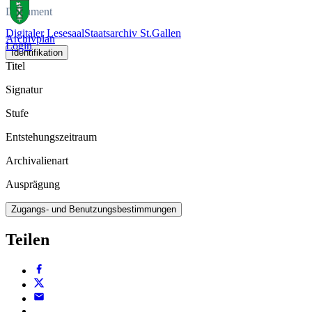
Dokument
Digitaler Lesesaal
Staatsarchiv St.Gallen
Archivplan
Login
Identifikation
Titel
Signatur
Stufe
Entstehungszeitraum
Archivalienart
Ausprägung
Zugangs- und Benutzungsbestimmungen
Teilen