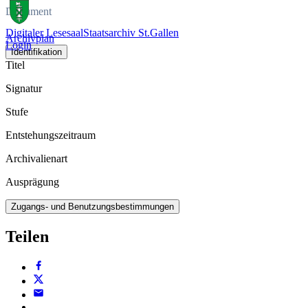
Dokument
Digitaler Lesesaal
Staatsarchiv St.Gallen
Archivplan
Login
Identifikation
Titel
Signatur
Stufe
Entstehungszeitraum
Archivalienart
Ausprägung
Zugangs- und Benutzungsbestimmungen
Teilen