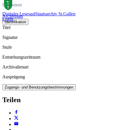
Dokument
Digitaler Lesesaal
Staatsarchiv St.Gallen
Archivplan
Login
Identifikation
Titel
Signatur
Stufe
Entstehungszeitraum
Archivalienart
Ausprägung
Zugangs- und Benutzungsbestimmungen
Teilen