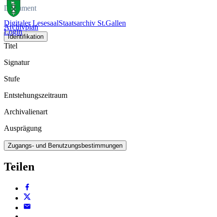
Dokument
Digitaler Lesesaal
Staatsarchiv St.Gallen
Archivplan
Login
Identifikation
Titel
Signatur
Stufe
Entstehungszeitraum
Archivalienart
Ausprägung
Zugangs- und Benutzungsbestimmungen
Teilen