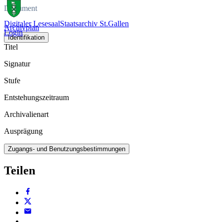
Dokument
Digitaler Lesesaal
Staatsarchiv St.Gallen
Archivplan
Login
Identifikation
Titel
Signatur
Stufe
Entstehungszeitraum
Archivalienart
Ausprägung
Zugangs- und Benutzungsbestimmungen
Teilen