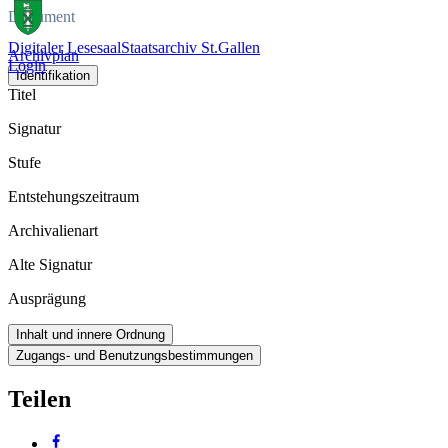
Dokument
Digitaler Lesesaal
Staatsarchiv St.Gallen
Archivplan
Login
Identifikation
Titel
Signatur
Stufe
Entstehungszeitraum
Archivalienart
Alte Signatur
Ausprägung
Inhalt und innere Ordnung
Zugangs- und Benutzungsbestimmungen
Teilen