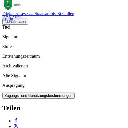
Dokument
Digitaler Lesesaal
Staatsarchiv St.Gallen
Archivplan
Login
Identifikation
Titel
Signatur
Stufe
Entstehungszeitraum
Archivalienart
Alte Signatur
Ausprägung
Zugangs- und Benutzungsbestimmungen
Teilen