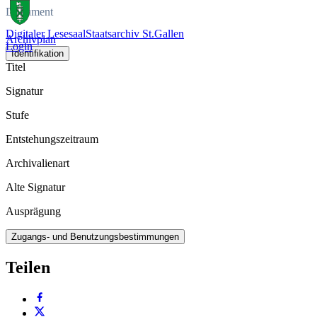
Dokument
Digitaler Lesesaal
Staatsarchiv St.Gallen
Archivplan
Login
Identifikation
Titel
Signatur
Stufe
Entstehungszeitraum
Archivalienart
Alte Signatur
Ausprägung
Zugangs- und Benutzungsbestimmungen
Teilen