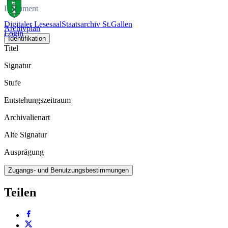
Dokument
Digitaler Lesesaal
Staatsarchiv St.Gallen
Archivplan
Login
Identifikation
Titel
Signatur
Stufe
Entstehungszeitraum
Archivalienart
Alte Signatur
Ausprägung
Zugangs- und Benutzungsbestimmungen
Teilen