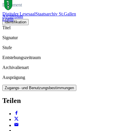
Dokument
Digitaler Lesesaal
Staatsarchiv St.Gallen
Archivplan
Login
Identifikation
Titel
Signatur
Stufe
Entstehungszeitraum
Archivalienart
Ausprägung
Zugangs- und Benutzungsbestimmungen
Teilen