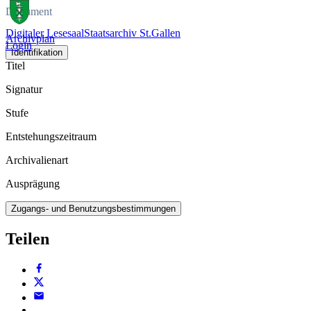
Dokument
Digitaler Lesesaal
Staatsarchiv St.Gallen
Archivplan
Login
Identifikation
Titel
Signatur
Stufe
Entstehungszeitraum
Archivalienart
Ausprägung
Zugangs- und Benutzungsbestimmungen
Teilen