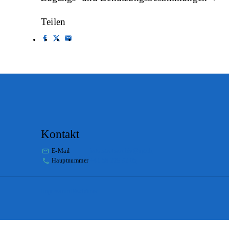
Teilen
Kontakt
E-Mail
info.staatsarchiv@sg.ch
Hauptnummer
+41 58 229 32 05
Impressum
Disclaimer