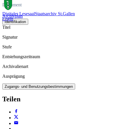
Dokument
Digitaler Lesesaal
Staatsarchiv St.Gallen
Archivplan
Login
Identifikation
Titel
Signatur
Stufe
Entstehungszeitraum
Archivalienart
Ausprägung
Zugangs- und Benutzungsbestimmungen
Teilen