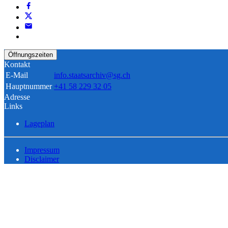
Öffnungszeiten
Kontakt
E-Mail
info.staatsarchiv@sg.ch
Hauptnummer
+41 58 229 32 05
Adresse
Links
Lageplan
Impressum
Disclaimer