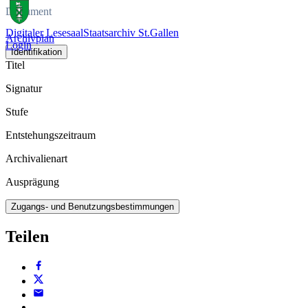
Dokument
Digitaler Lesesaal
Staatsarchiv St.Gallen
Archivplan
Login
Identifikation
Titel
Signatur
Stufe
Entstehungszeitraum
Archivalienart
Ausprägung
Zugangs- und Benutzungsbestimmungen
Teilen