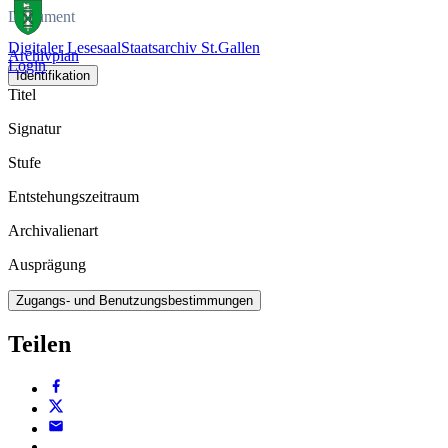
Dokument
Digitaler Lesesaal
Staatsarchiv St.Gallen
Archivplan
Login
Identifikation
Titel
Signatur
Stufe
Entstehungszeitraum
Archivalienart
Ausprägung
Zugangs- und Benutzungsbestimmungen
Teilen