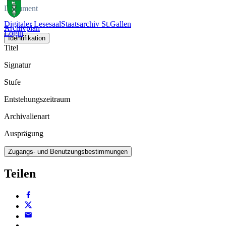
Dokument
Digitaler Lesesaal
Staatsarchiv St.Gallen
Archivplan
Login
Identifikation
Titel
Signatur
Stufe
Entstehungszeitraum
Archivalienart
Ausprägung
Zugangs- und Benutzungsbestimmungen
Teilen