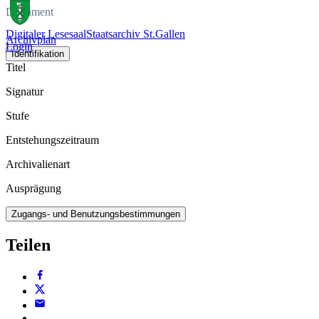
Dokument
Digitaler Lesesaal
Staatsarchiv St.Gallen
Archivplan
Login
Identifikation
Titel
Signatur
Stufe
Entstehungszeitraum
Archivalienart
Ausprägung
Zugangs- und Benutzungsbestimmungen
Teilen