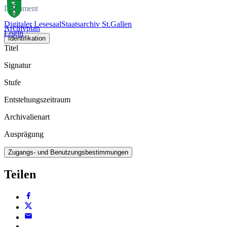
Dokument
Digitaler Lesesaal
Staatsarchiv St.Gallen
Archivplan
Login
Identifikation
Titel
Signatur
Stufe
Entstehungszeitraum
Archivalienart
Ausprägung
Zugangs- und Benutzungsbestimmungen
Teilen