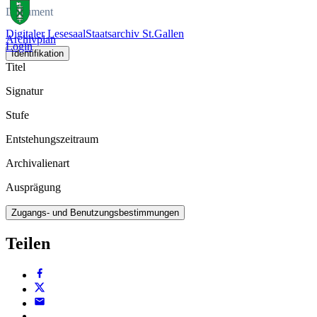
Dokument
Digitaler Lesesaal
Staatsarchiv St.Gallen
Archivplan
Login
Identifikation
Titel
Signatur
Stufe
Entstehungszeitraum
Archivalienart
Ausprägung
Zugangs- und Benutzungsbestimmungen
Teilen