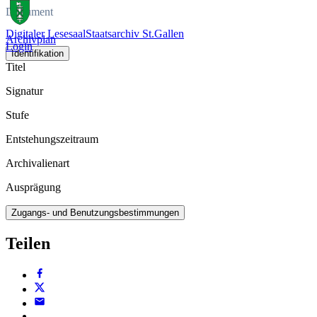
Dokument
Digitaler Lesesaal
Staatsarchiv St.Gallen
Archivplan
Login
Identifikation
Titel
Signatur
Stufe
Entstehungszeitraum
Archivalienart
Ausprägung
Zugangs- und Benutzungsbestimmungen
Teilen