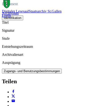
Dokument
Digitaler Lesesaal
Staatsarchiv St.Gallen
Archivplan
Login
Identifikation
Titel
Signatur
Stufe
Entstehungszeitraum
Archivalienart
Ausprägung
Zugangs- und Benutzungsbestimmungen
Teilen