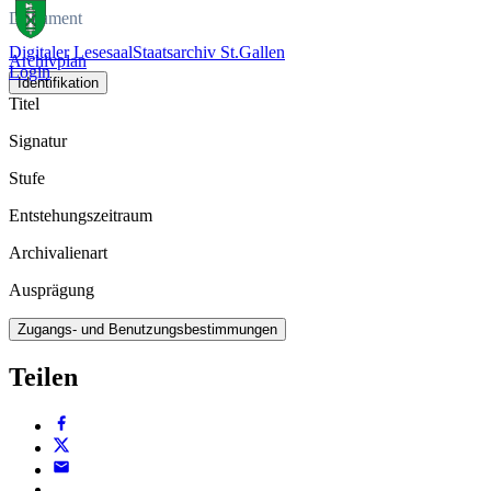
Dokument
Digitaler Lesesaal
Staatsarchiv St.Gallen
Archivplan
Login
Identifikation
Titel
Signatur
Stufe
Entstehungszeitraum
Archivalienart
Ausprägung
Zugangs- und Benutzungsbestimmungen
Teilen