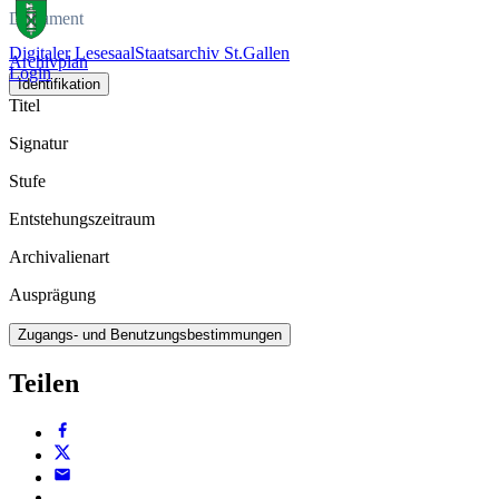
Dokument
Digitaler Lesesaal
Staatsarchiv St.Gallen
Archivplan
Login
Identifikation
Titel
Signatur
Stufe
Entstehungszeitraum
Archivalienart
Ausprägung
Zugangs- und Benutzungsbestimmungen
Teilen