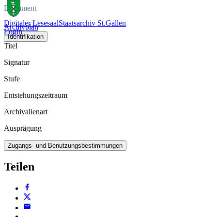
Dokument
Digitaler Lesesaal
Staatsarchiv St.Gallen
Archivplan
Login
Identifikation
Titel
Signatur
Stufe
Entstehungszeitraum
Archivalienart
Ausprägung
Zugangs- und Benutzungsbestimmungen
Teilen