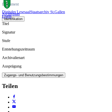
Dokument
Digitaler Lesesaal
Staatsarchiv St.Gallen
Archivplan
Login
Identifikation
Titel
Signatur
Stufe
Entstehungszeitraum
Archivalienart
Ausprägung
Zugangs- und Benutzungsbestimmungen
Teilen