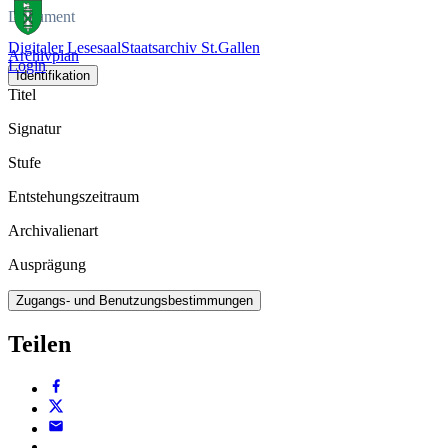
Dokument
Digitaler Lesesaal
Staatsarchiv St.Gallen
Archivplan
Login
Identifikation
Titel
Signatur
Stufe
Entstehungszeitraum
Archivalienart
Ausprägung
Zugangs- und Benutzungsbestimmungen
Teilen