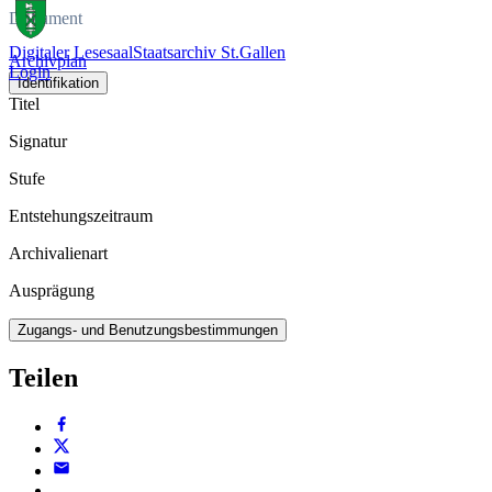
Dokument
Digitaler Lesesaal
Staatsarchiv St.Gallen
Archivplan
Login
Identifikation
Titel
Signatur
Stufe
Entstehungszeitraum
Archivalienart
Ausprägung
Zugangs- und Benutzungsbestimmungen
Teilen