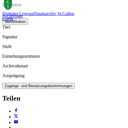
Dokument
Digitaler Lesesaal
Staatsarchiv St.Gallen
Archivplan
Login
Identifikation
Titel
Signatur
Stufe
Entstehungszeitraum
Archivalienart
Ausprägung
Zugangs- und Benutzungsbestimmungen
Teilen