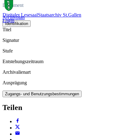
Dokument
Digitaler Lesesaal
Staatsarchiv St.Gallen
Archivplan
Login
Identifikation
Titel
Signatur
Stufe
Entstehungszeitraum
Archivalienart
Ausprägung
Zugangs- und Benutzungsbestimmungen
Teilen