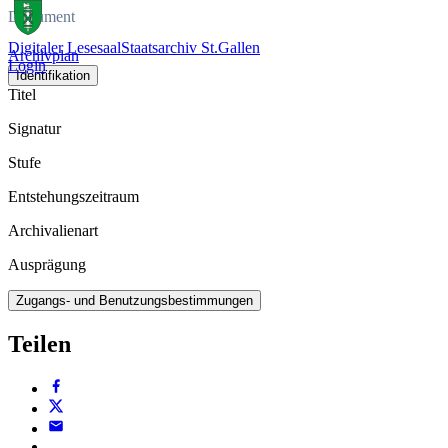
Dokument
Digitaler Lesesaal
Staatsarchiv St.Gallen
Archivplan
Login
Identifikation
Titel
Signatur
Stufe
Entstehungszeitraum
Archivalienart
Ausprägung
Zugangs- und Benutzungsbestimmungen
Teilen