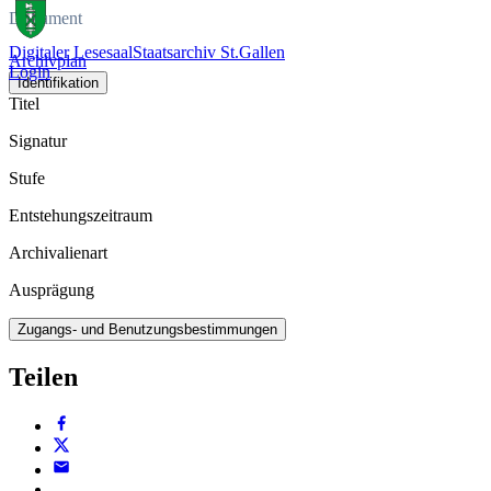
Dokument
Digitaler Lesesaal
Staatsarchiv St.Gallen
Archivplan
Login
Identifikation
Titel
Signatur
Stufe
Entstehungszeitraum
Archivalienart
Ausprägung
Zugangs- und Benutzungsbestimmungen
Teilen