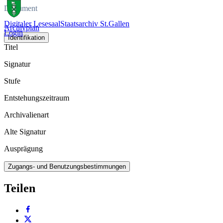
Dokument
Digitaler Lesesaal
Staatsarchiv St.Gallen
Archivplan
Login
Identifikation
Titel
Signatur
Stufe
Entstehungszeitraum
Archivalienart
Alte Signatur
Ausprägung
Zugangs- und Benutzungsbestimmungen
Teilen