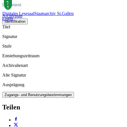
Dokument
Digitaler Lesesaal
Staatsarchiv St.Gallen
Archivplan
Login
Identifikation
Titel
Signatur
Stufe
Entstehungszeitraum
Archivalienart
Alte Signatur
Ausprägung
Zugangs- und Benutzungsbestimmungen
Teilen