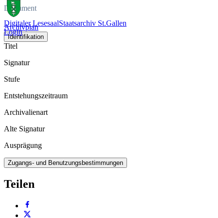
Dokument
Digitaler Lesesaal
Staatsarchiv St.Gallen
Archivplan
Login
Identifikation
Titel
Signatur
Stufe
Entstehungszeitraum
Archivalienart
Alte Signatur
Ausprägung
Zugangs- und Benutzungsbestimmungen
Teilen